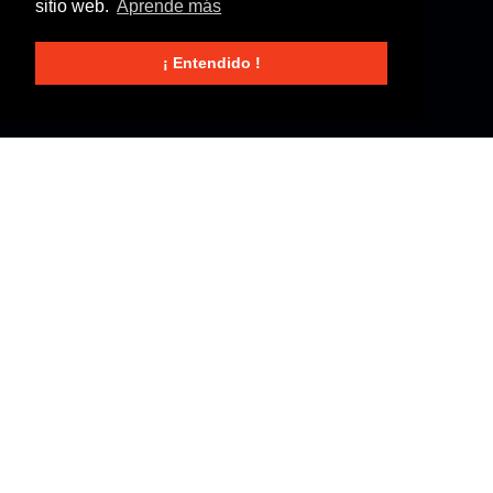
sitio web.
Aprende más
¡ Entendido !
Revisiones de Gas Butano
365/24/7 Revisiones de Gas