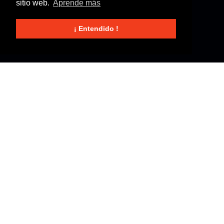
sitio web.
Aprende más
¡ Entendido !
Revisiones de Gas Butano
365/24/7 Revisiones de Gas