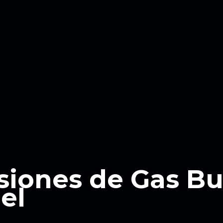
siones de Gas B
el