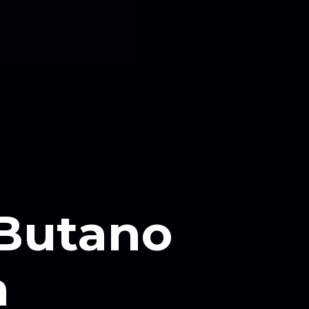
 Butano
a