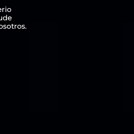
rio
dude
osotros.