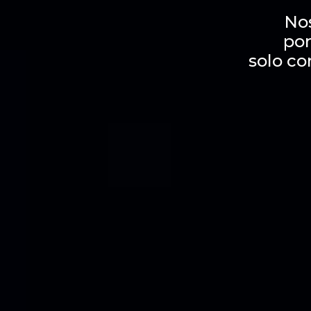
No
por
solo co