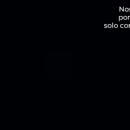
No
por
solo co