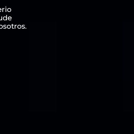
rio
dude
osotros.