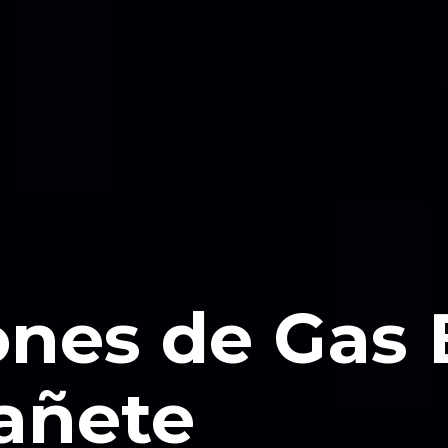
ones de Gas
añete