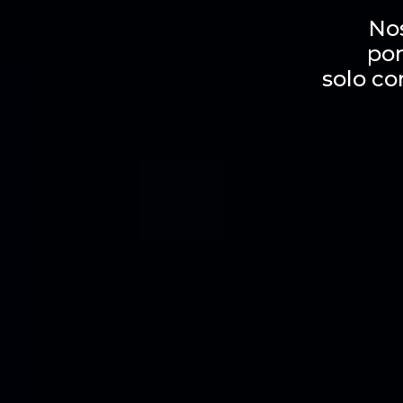
No
por
solo co