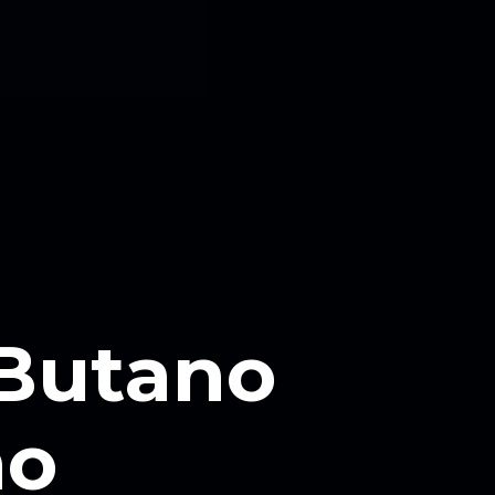
 Butano
no