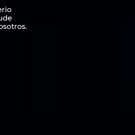
rio
dude
osotros.