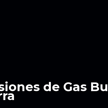
siones de Gas B
rra