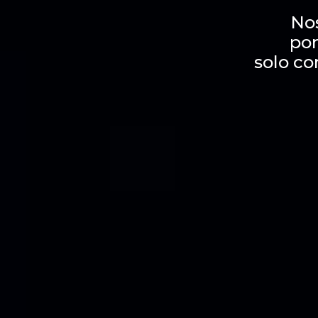
No
por
solo co