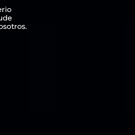
rio
dude
osotros.