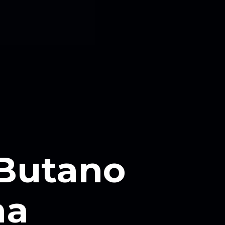
 Butano
na