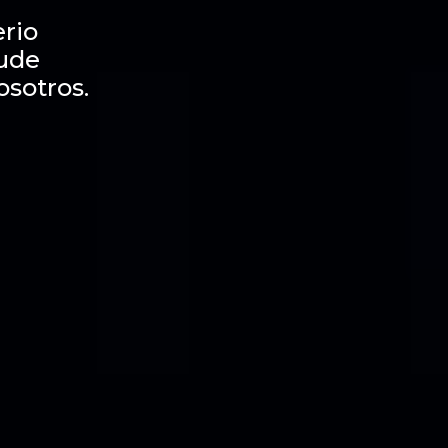
rio
dude
osotros.