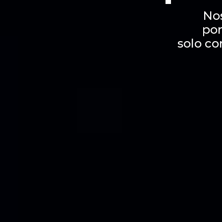
No
por
solo co