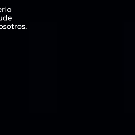
rio
dude
osotros.