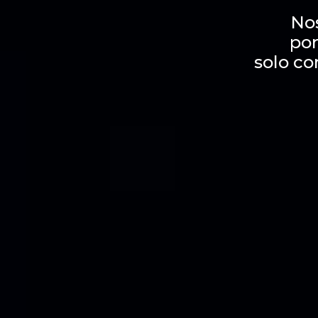
No
por
solo co