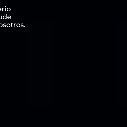
rio
dude
osotros.