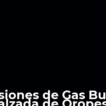
siones de Gas B
alzada de Orope