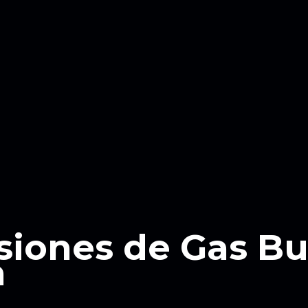
siones de Gas B
n