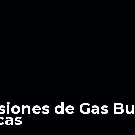
siones de Gas B
cas