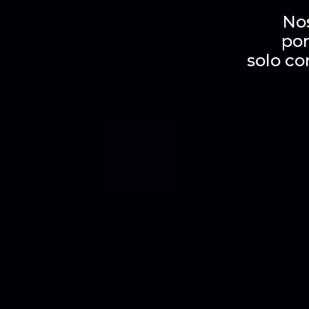
No
por
solo co