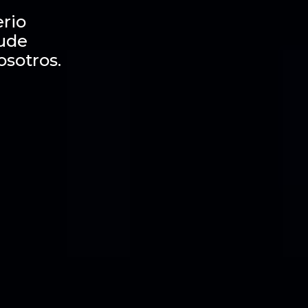
rio
dude
osotros.