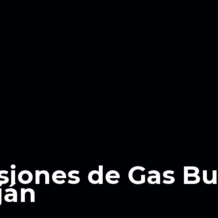
siones de Gas B
ján