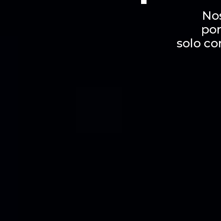
No
por
solo co