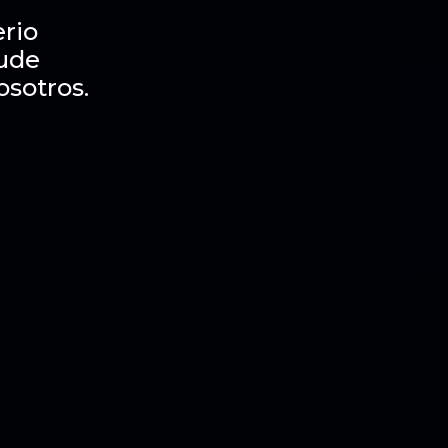
rio
dude
osotros.