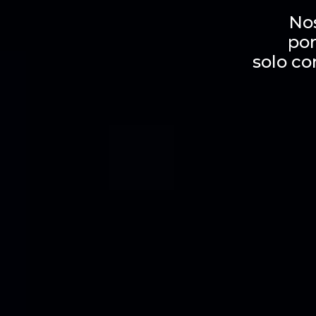
No
por
solo co