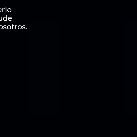
rio
dude
osotros.