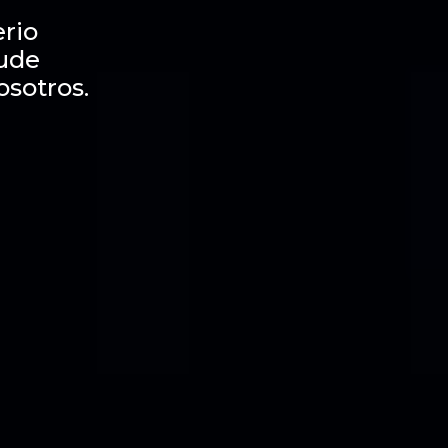
rio
dude
osotros.