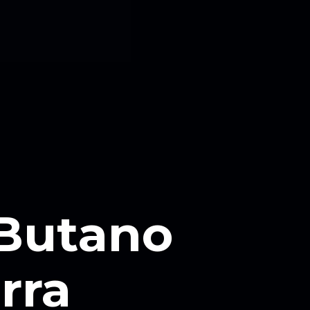
 Butano
rra