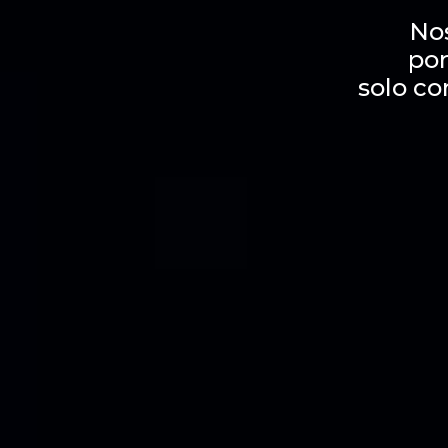
No
por
solo co