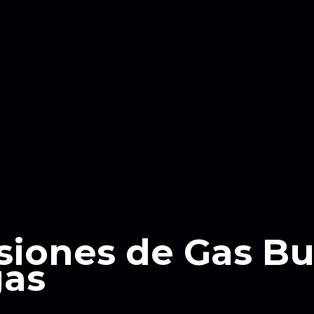
siones de Gas B
gas