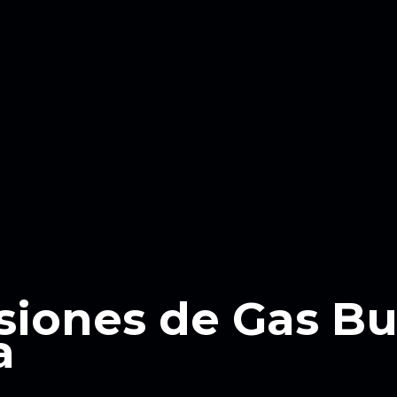
siones de Gas B
a